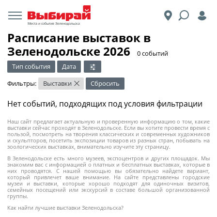
Места и события Зеленодольска
Расписание выставок в
Зеленодольске 2026
​0 событий
Тип события
Дата
Фильтры:
Выставки
Сбросить
×
Нет событий, подходящих под условия фильтрации
Наш сайт предлагает актуальную и проверенную информацию о том, какие
выставки сейчас проходят в Зеленодольске. Если вы хотите провести время с
пользой, посмотреть на творения классических и современных художников
и скульпторов, посетить экспозиции товаров из разных стран, побывать на
зоологических выставках, внимательно изучите эту страницу.
В Зеленодольске есть много музеев, экспоцентров и других площадок. Мы
знакомим вас с информацией о платных и бесплатных выставках, которые в
них проводятся. С нашей помощью вы обязательно найдете вариант,
который привлечет ваше внимание. На сайте представлены городские
музеи и выставки, которые хорошо подходят для одиночных визитов,
семейных посещений или экскурсий в составе большой организованной
группы.
Как найти лучшие выставки Зеленодольска?