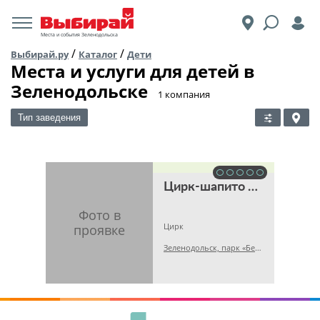
Места и события Зеленодольска
/
/
Выбирай.ру
Каталог
Дети
Места и услуги для детей в
Зеленодольске
​1 компания
Тип заведения
Цирк-шапито Circusland
Цирк
Зеленодольск, парк «Берёзовая роща»