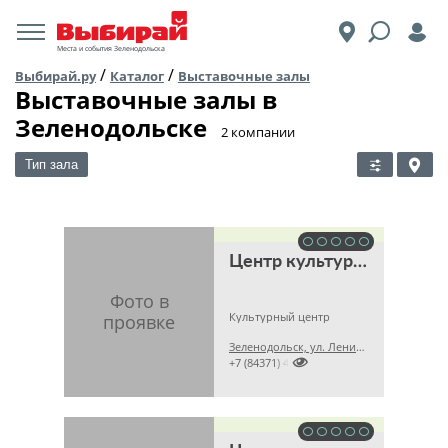
Места и события Зеленодольска
/
/
Выбирай.ру
Каталог
Выставочные залы
Выставочные залы в
Зеленодольске
​2 компании
Тип зала
Центр культуры, искусства и народного творчества им. Горького
Культурный центр
Зеленодольск, ул. Ленина, 46

+7 (84371) 42281