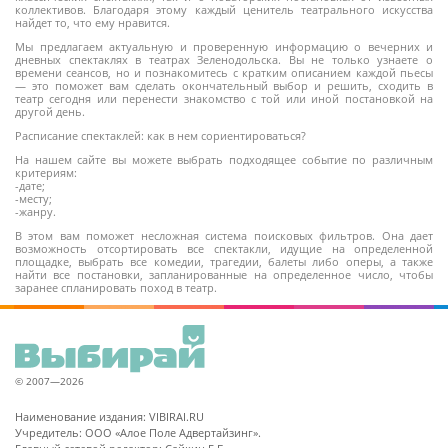
коллективов. Благодаря этому каждый ценитель театрального искусства
найдет то, что ему нравится.
12+
Мы предлагаем актуальную и проверенную информацию о вечерних и
дневных спектаклях в театрах Зеленодольска. Вы не только узнаете о
времени сеансов, но и познакомитесь с кратким описанием каждой пьесы
— это поможет вам сделать окончательный выбор и решить, сходить в
театр сегодня или перенести знакомство с той или иной постановкой на
другой день.
Расписание спектаклей: как в нем сориентироваться?
На нашем сайте вы можете выбрать подходящее событие по различным
критериям:
-дате;
-месту;
-жанру.
В этом вам поможет несложная система поисковых фильтров. Она дает
возможность отсортировать все спектакли, идущие на определенной
площадке, выбрать все комедии, трагедии, балеты либо оперы, а также
найти все постановки, запланированные на определенное число, чтобы
заранее спланировать поход в театр.
© 2007—2026
Наименование издания: VIBIRAI.RU
Учредитель: ООО «Алое Поле Адвертайзинг».