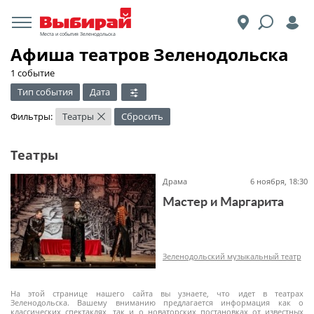
Места и события Зеленодольска
Афиша театров Зеленодольска
1 событие
Тип события
Дата
Фильтры:
Театры
Сбросить
×
Театры
Драма
6 ноября, 18:30
Мастер и Маргарита
Зеленодольский музыкальный театр
На этой странице нашего сайта вы узнаете, что идет в театрах
Зеленодольска. Вашему вниманию предлагается информация как о
классических спектаклях, так и о новаторских постановках от известных